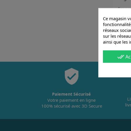
Essaye
cherch
Ce magasin vo
fonctionnalité
réseaux sociau
sur les réseau
ainsi que les 
done_all
Ac
Paiement Sécurisé
L
Votre paiement en ligne
li
100% sécurisé avec 3D Secure