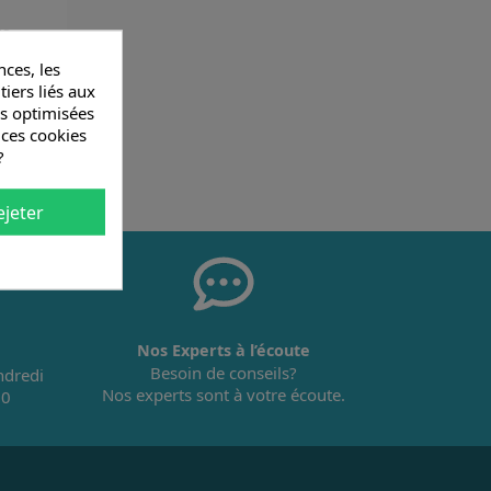
us
ces, les
tiers liés aux
és optimisées
 ces cookies
?
ejeter
Nos Experts à l’écoute
Besoin de conseils?
ndredi
Nos experts sont à votre écoute.
30