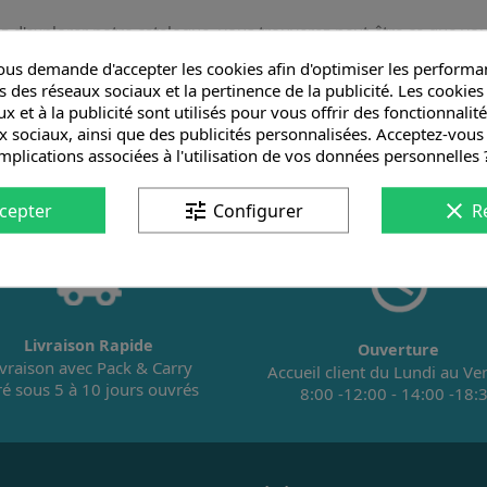
z d'explorer notre catalogue, vous trouverez peut-être ce que vo
ez !
us demande d'accepter les cookies afin d'optimiser les performan
s des réseaux sociaux et la pertinence de la publicité. Les cookies 

x et à la publicité sont utilisés pour vous offrir des fonctionnalit
x sociaux, ainsi que des publicités personnalisées. Acceptez-vous
implications associées à l'utilisation de vos données personnelles 
tune
clear
cepter
Configurer
R
Livraison Rapide
Ouverture
ivraison avec Pack & Carry
Accueil client du Lundi au Ve
vré sous 5 à 10 jours ouvrés
8:00 -12:00 - 14:00 -18: