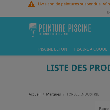
warning
Livraison de peintures suspendue. Afin
B
PISCINE BÉTON
PISCINE À COQUE
LISTE DES PR
Accueil
Marques
TORBEL INDUSTRIE
Page 