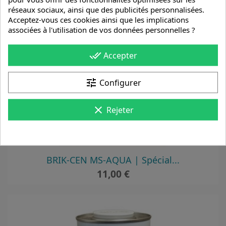
réseaux sociaux, ainsi que des publicités personnalisées.
Acceptez-vous ces cookies ainsi que les implications
associées à l'utilisation de vos données personnelles ?
done_all
Accepter
tune
Configurer
clear
Rejeter
BRIK-CEN MS-AQUA | Spécial...
Prix
11,00 €