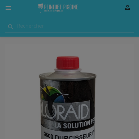


