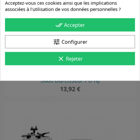
Acceptez-vous ces cookies ainsi que les implications
associées à l'utilisation de vos données personnelles ?
done_all
Accepter
tune
Configurer
clear
Rejeter
3600 Durcisseur PU NJ
Prix
13,92 €