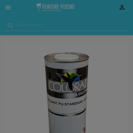


